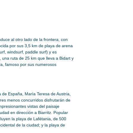
uce al otro lado de la frontera, con
cida por sus 3,5 km de playa de arena
rf, windsurf, paddle surf) y es
 una ruta de 25 km que lleva a Bidart y
aya, famoso por sus numerosos
ta de España, María Teresa de Austria,
ares menos concurridos disfrutarán de
mpresionantes vistas del paisaje
iudad en dirección a Biarritz. Popular
luyen la playa de Lafétania, de 500
idental de la ciudad; y la playa de