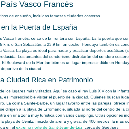
 País Vasco Francés
stinos de ensueño, incluidas famosas ciudades costeras.
en la Puerta de España
s Vasco francés, cerca de la frontera con España. Es la puerta que cond
o 5 km, o San Sebastián, a 23,9 km en coche. Hendaya también es cono
 Vasca. La playa es ideal para nadar y practicar deportes acuáticos (su
reducida. Los amantes del senderismo disfrutarán del sendero costero,
. El Boulevard de la Mer también es un lugar imprescindible en Hend
 deportivo de la ciudad.
a Ciudad Rica en Patrimonio
de los lugares más visitados. Aquí se casó el rey Luis XIV con la infan
, es imprescindible visitar el puerto de la ciudad. Quienes buscan lug
o. La colina Sainte-Barbe, un lugar favorito entre las parejas, ofrece i
 se dirigen a la playa de Erromandie, situada al norte del centro de la c
entra en una zona muy turística con varios campings. Otras opciones inc
 la playa de Cenitz, mezcla de arena y grava, de 400 metros, la más occ
ada en el
extremo norte de Saint-Jean-de-Luz
, cerca de Guéthary.