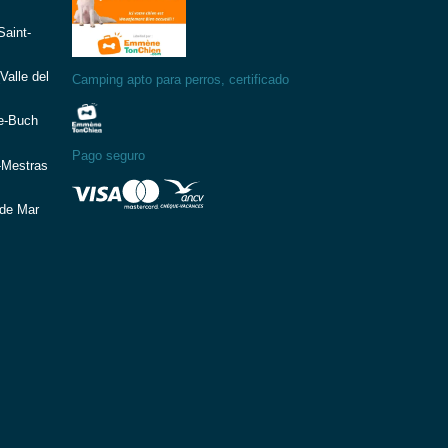
aint-
Valle del
Camping apto para perros, certificado
e-Buch
Pago seguro
-Mestras
de Mar