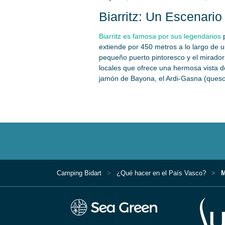
Biarritz: Un Escenari
Biarritz es famosa por sus legendarios
p
extiende por 450 metros a lo largo de u
pequeño puerto pintoresco y el mirador 
locales que ofrece una hermosa vista de
jamón de Bayona, el Ardi-Gasna (queso 
Camping Bidart
¿Qué hacer en el País Vasco?
M