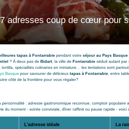
 7 adresses coup de cœur pour s
illeures tapas à Fontarrabie
pendant votre
séjour au Pays Basque
ntiel
? À deux pas de
Bidart
, la ville de
Fontarrabie
séduit autant par
ortilla, spécialités culinaires en miniature… les tentations sont partout
ys Basque
pour savourer de délicieux
tapas à Fontarrabie
, entre tab
autre côté de la frontière pour vous régaler?
a personnalité : adresse gastronomique reconnue, comptoir populaire a
ie du moment - soirée conviviale, dîner raffiné ou pause rapide - voici o
L’adresse idéale
La rai