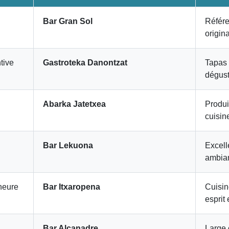
Bar Gran Sol
Référe
origin
tive
Gastroteka Danontzat
Tapas 
dégust
Abarka Jatetxea
Produit
cuisin
Bar Lekuona
Excelle
ambian
heure
Bar Itxaropena
Cuisin
esprit
Bar Alcanadre
Large 