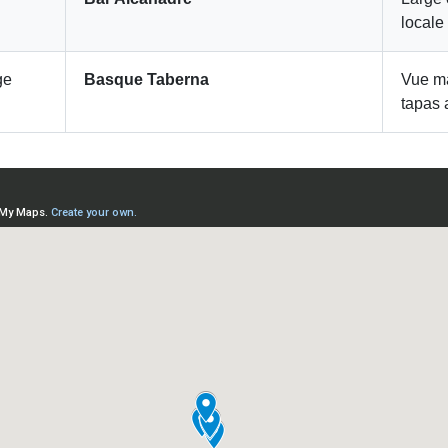
locale
ge
Basque Taberna
Vue ma
tapas 