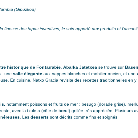
arribia (Gipuzkoa)
 finesse des tapas inventives, le soin apporté aux produits et l’accueil 
tre historique de Fontarrabie
,
Abarka Jatetxea
se trouve sur
Baserr
 : une
salle élégante
aux nappes blanches et mobilier ancien, et une
se. En cuisine, Natxo Gracia revisite des recettes traditionnelles en y
is,
notamment poissons et fruits de mer : besugo (dorade grise), merlu
este, avec la txuleta (côte de bœuf) grillée très appréciée. Plusieurs av
énéreuses
. Les
desserts
sont décrits comme fins et soignés.