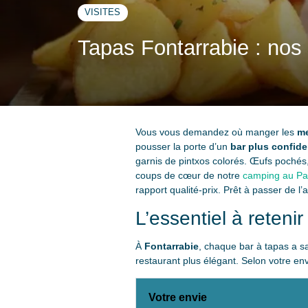
VISITES
Tapas Fontarrabie : nos
Vous vous demandez où manger les
me
pousser la porte d’un
bar plus confide
garnis de pintxos colorés. Œufs pochés, t
coups de cœur de notre
camping au Pa
rapport qualité-prix. Prêt à passer de l’
L’essentiel à retenir
À
Fontarrabie
, chaque bar à tapas a s
restaurant plus élégant. Selon votre env
Votre envie