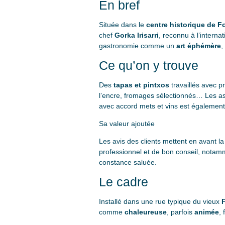
En bref
Située dans le
centre historique de F
chef
Gorka Irisarri
, reconnu à l’interna
gastronomie comme un
art éphémère
,
Ce qu’on y trouve
Des
tapas et pintxos
travaillés avec pr
l’encre, fromages sélectionnés… Les a
avec accord mets et vins est également 
Sa valeur ajoutée
Les avis des clients mettent en avant l
professionnel et de bon conseil, notam
constance saluée.
Le cadre
Installé dans une rue typique du vieux
F
comme
chaleureuse
, parfois
animée
, 