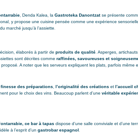
ontarrabie
, Denda Kalea, la
Gastroteka Danontzat
se présente comme 
tional, y propose une cuisine pensée comme une expérience sensorielle. 
 du marché jusqu’à l’assiette.
écision, élaborés à partir de
produits de qualité
. Asperges, artichauts
ssiettes sont décrites comme
raffinées, savoureuses et soigneusem
proposé. A noter que les serveurs expliquent les plats, parfois même e
a
finesse des préparations
,
l’originalité des créations
et
l’accueil 
ment pour le choix des vins. Beaucoup parlent d’une
véritable expéri
ontarrabie, ce bar à tapas
dispose d’une salle conviviale et d’une ter
fidèle à l’esprit d’un
gastrobar espagnol
.