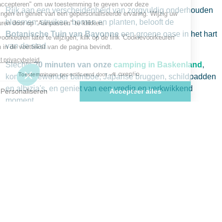
Rijk aan een verscheidenheid van zorgvuldig onderhouden
bloemen, struiken, bomen en planten, belooft de
Botanische Tuin van Bayonne
een groene oase in het hart
van de stad.
Slechts
20 minuten van onze
camping in Baskenland
,
kom en bewonder bamboe, Japanse bruggen, schildpadden
en albizia's, en geniet van een vredig en verkwikkend
moment.