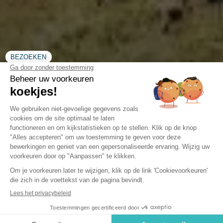
BEZOEKEN
Het Baskische Kustpad: Van
Bidart naar Hendaye
Introductie van het kustpad in Bidart
Het Baskische kustpad staat bekend om zijn
adembenemende uitzichten op de Pyreneeën. Langs de 54
km lange route van Bidart naar Hendaye en zelfs naar San
Sebastian ontdekt u prachtige panorama’s (Saint-Jean-de-
Luz is gemakkelijk te zien) van de kust en de bergen. De