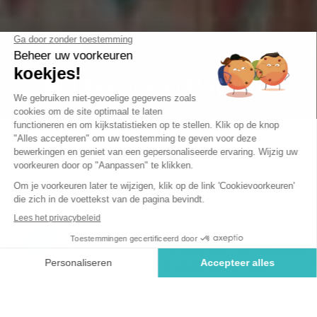
STAD
Het Feest van Bayonne
Witte kleding, rode linten en sjaals vullen elk jaar vijf dagen
lang de straten van Bayonne: Welkom bij het Feest van
Bayonne! Elke zomer verandert de stad Bayonne in Frans
Baskenland in een van de grootste volksfeesten van
Frankrijk, tot groot plezier van zowel de lokale bevolking als
de vakantiegangers van onze Camping Erreka in
Baskenland. Een niet te missen evenement voor liefhebbers
van tradities, regionale cultuur en gezelligheid, waar
parades, muziekbands, stierengevechten, concerten en
vuurwerk samenkomen voor een onvergetelijk spektakel.
Duik in de sfeer van het Feest van Bayonne!