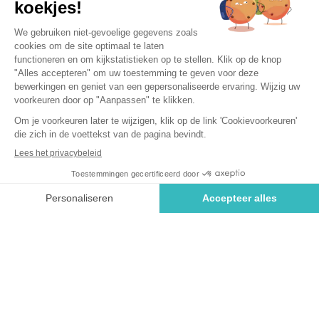
bezienswaardigheden
Gelegen in het hart van Frans Baskenland en een iconische
stop op de pelgrimsroute naar Santiago de Compostela,
biedt Saint-Jean-Pied-de-Port talloze activiteiten die zowel
geschiedenis- als natuurliefhebbers zullen aanspreken. Of
je nu op zoek bent naar avontuur, wilt genieten van de
lokale cultuur, of gewoon op zoek bent naar rust, deze
middeleeuwse stad heeft voor ieder wat wils. Van
eeuwenoude stadsmuren tot de weelderige landschappen
van de Baskische bergen, een verblijf op onze sterren-
camping in Baskenland belooft een culturele ontsnapping
vol ontdekkingen.
Saint-Jean-Pied-de-Port: Een historisch
juweeltje om te verkennen