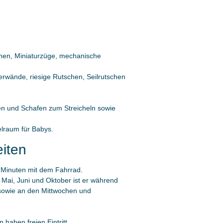
chen, Miniaturzüge, mechanische
terwände, riesige Rutschen, Seilrutschen
gen und Schafen zum Streicheln sowie
elraum für Babys.
eiten
5 Minuten mit dem Fahrrad.
, Mai, Juni und Oktober ist er während
 sowie an den Mittwochen und
haben freien Eintritt.