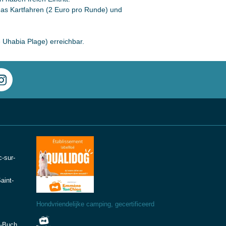
das Kartfahren (2 Euro pro Runde) und
e Uhabia Plage) erreichbar.
-sur-
aint-
Hondvriendelijke camping, gecertificeerd
e-Buch