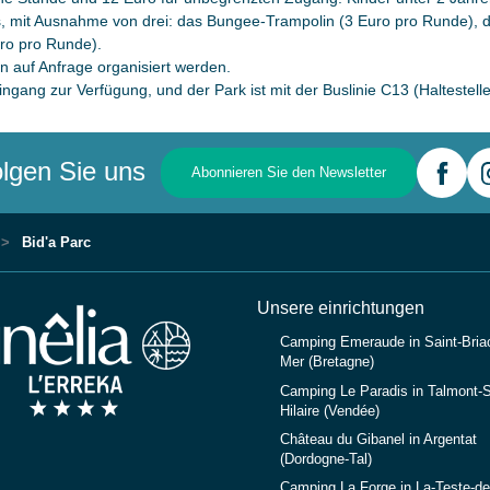
los, mit Ausnahme von drei: das Bungee-Trampolin (3 Euro pro Runde), 
ro pro Runde).
n auf Anfrage organisiert werden.
ingang zur Verfügung, und der Park ist mit der Buslinie C13 (Haltestell
lgen Sie uns
Abonnieren Sie den Newsletter
Bid'a Parc
Unsere einrichtungen
Camping Emeraude in Saint-Briac
Mer (Bretagne)
Camping Le Paradis in Talmont-S
Hilaire (Vendée)
Château du Gibanel in Argentat
(Dordogne-Tal)
Camping La Forge in La-Teste-d