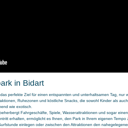
ark in Bidart
ist das perfekte Ziel für einen entspannten und unterhaltsamen Tag, nur 
aktionen, Ruhezonen und köstliche Snacks, die sowohl Kinder als auch
chend wie exotisch.
beherbergt Fahrgeschäfte, Spiele, Wasserattraktionen und sogar einen
ntritt erhalten, ermöglicht es Ihnen, den Park in Ihrem eigenen Temp
urfstunde einlegen oder zwischen den Attraktionen den nahegelegen