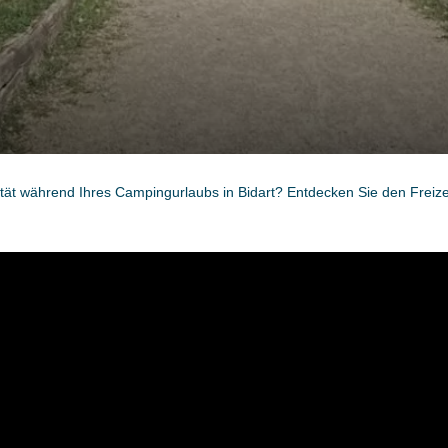
ität während Ihres Campingurlaubs in Bidart? Entdecken Sie den Freizei