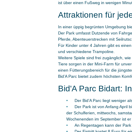
ist über einen Fußweg in wenigen Minut
Attraktionen für jed
In einer üppig begrünten Umgebung biete
Der Park umfasst Dutzende von Fahrges
Pferde, Abenteuerstrecken mit Seilrut
Für Kinder unter 4 Jahren gibt es einen
und verschiedene Trampoline.
Weitere Spiele sind frei zugänglich, wi
Tiere sorgen in der Mini-Farm für unve
einen Fütterungsbereich für die jüngst
Bid’A Parc bietet zudem höchsten Komfo
Bid'A Parc Bidart: 
Der Bid’A Parc liegt weniger 
Der Park ist von Anfang April 
der Schulferien, mittwochs, samsta
Wochenenden im September ist er v
An Regentagen kann der Park 
Der Eintritt kostet 8 Euro für 