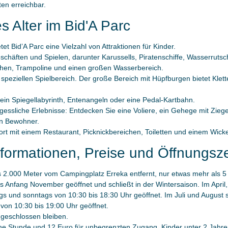
en erreichbar.
es Alter im Bid'A Parc
t Bid’A Parc eine Vielzahl von Attraktionen für Kinder.
chäften und Spielen, darunter Karussells, Piratenschiffe, Wasserruts
schen, Trampoline und einen großen Wasserbereich.
 speziellen Spielbereich. Der große Bereich mit Hüpfburgen bietet Klet
e ein Spiegellabyrinth, Entenangeln oder eine Pedal-Kartbahn.
rgessliche Erlebnisse: Entdecken Sie eine Voliere, ein Gehege mit Zie
en Bewohner.
rt mit einem Restaurant, Picknickbereichen, Toiletten und einem Wick
Informationen, Preise und Öffnungsz
als 2.000 Meter vom Campingplatz Erreka entfernt, nur etwas mehr als 
bis Anfang November geöffnet und schließt in der Wintersaison. Im April
gs und sonntags von 10:30 bis 18:30 Uhr geöffnet. Im Juli und August
on 10:30 bis 19:00 Uhr geöffnet.
geschlossen bleiben.
eine Stunde und 12 Euro für unbegrenzten Zugang. Kinder unter 2 Jahren 