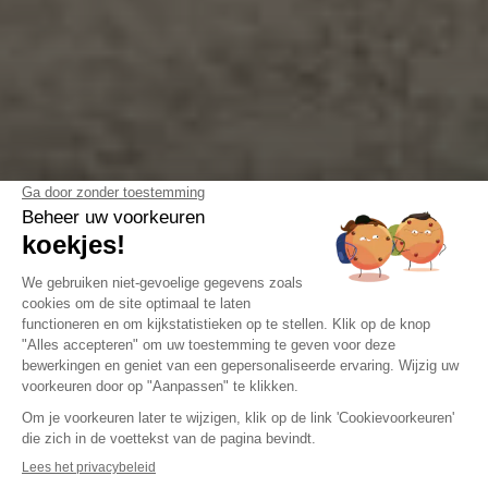
BEZOEKEN
Bid'a Parc
Op zoek naar een gezinsactiviteit tijdens uw
kampeervakantie in Bidart? Ontdek het pretpark Bid'A Parc!